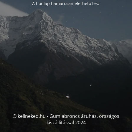
A honlap hamarosan elérhető lesz
© kellneked.hu - Gumiabroncs áruház, országos
kiszállítással 2024