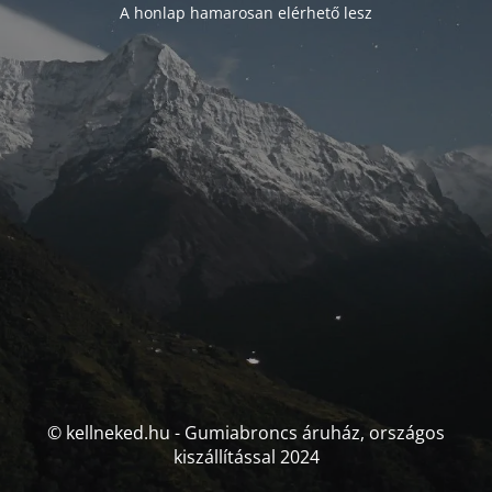
A honlap hamarosan elérhető lesz
© kellneked.hu - Gumiabroncs áruház, országos
kiszállítással 2024