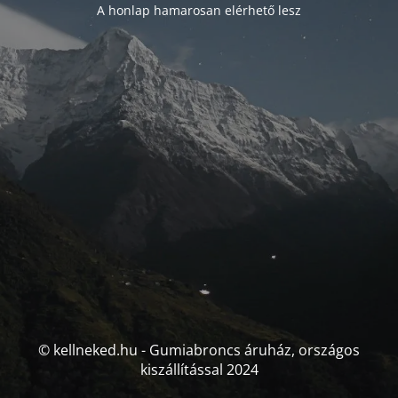
A honlap hamarosan elérhető lesz
© kellneked.hu - Gumiabroncs áruház, országos
kiszállítással 2024