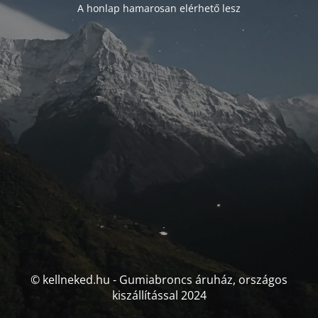
A honlap hamarosan elérhető lesz
© kellneked.hu - Gumiabroncs áruház, országos
kiszállítással 2024