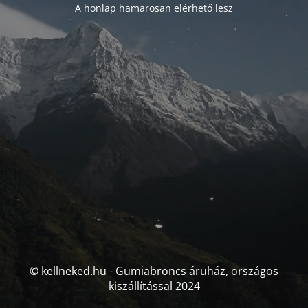
A honlap hamarosan elérhető lesz
© kellneked.hu - Gumiabroncs áruház, országos
kiszállítással 2024