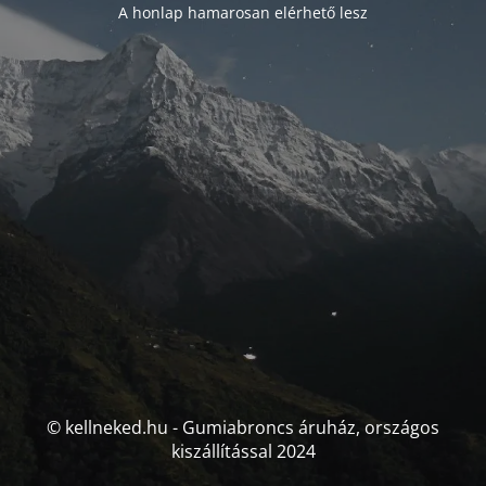
A honlap hamarosan elérhető lesz
© kellneked.hu - Gumiabroncs áruház, országos
kiszállítással 2024