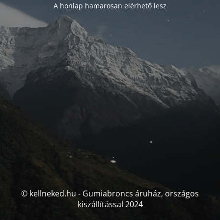
A honlap hamarosan elérhető lesz
© kellneked.hu - Gumiabroncs áruház, országos
kiszállítással 2024