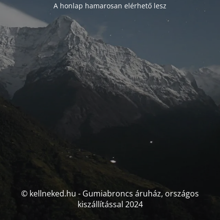
A honlap hamarosan elérhető lesz
© kellneked.hu - Gumiabroncs áruház, országos
kiszállítással 2024