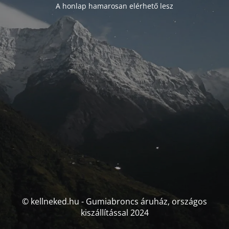
A honlap hamarosan elérhető lesz
© kellneked.hu - Gumiabroncs áruház, országos
kiszállítással 2024