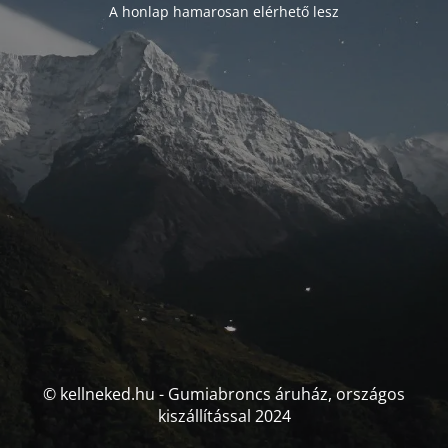
A honlap hamarosan elérhető lesz
© kellneked.hu - Gumiabroncs áruház, országos
kiszállítással 2024