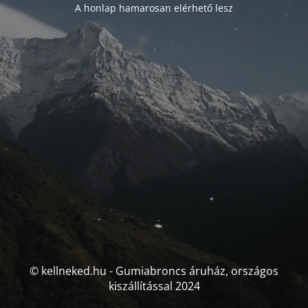
A honlap hamarosan elérhető lesz
© kellneked.hu - Gumiabroncs áruház, országos
kiszállítással 2024