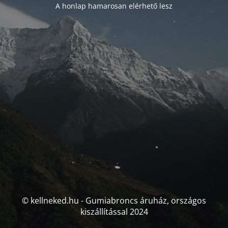
A honlap hamarosan elérhető lesz
© kellneked.hu - Gumiabroncs áruház, országos
kiszállítással 2024