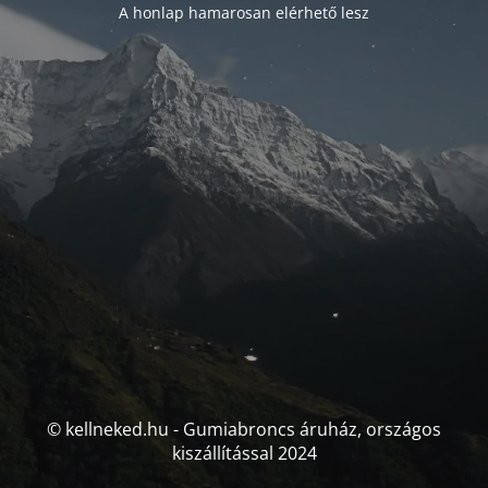
A honlap hamarosan elérhető lesz
© kellneked.hu - Gumiabroncs áruház, országos
kiszállítással 2024