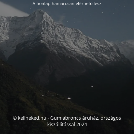
A honlap hamarosan elérhető lesz
© kellneked.hu - Gumiabroncs áruház, országos
kiszállítással 2024