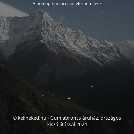
A honlap hamarosan elérhető lesz
© kellneked.hu - Gumiabroncs áruház, országos
kiszállítással 2024