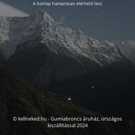
A honlap hamarosan elérhető lesz
© kellneked.hu - Gumiabroncs áruház, országos
kiszállítással 2024