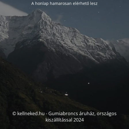
A honlap hamarosan elérhető lesz
© kellneked.hu - Gumiabroncs áruház, országos
kiszállítással 2024