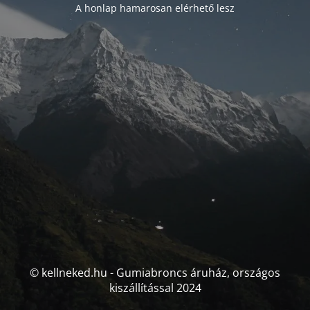
A honlap hamarosan elérhető lesz
© kellneked.hu - Gumiabroncs áruház, országos
kiszállítással 2024