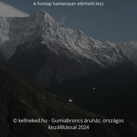
A honlap hamarosan elérhető lesz
© kellneked.hu - Gumiabroncs áruház, országos
kiszállítással 2024