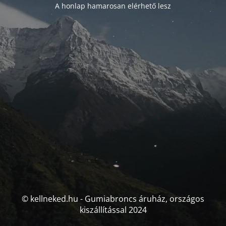
A honlap hamarosan elérhető lesz
© kellneked.hu - Gumiabroncs áruház, országos
kiszállítással 2024