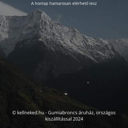
A honlap hamarosan elérhető lesz
© kellneked.hu - Gumiabroncs áruház, országos
kiszállítással 2024