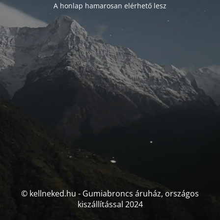
A honlap hamarosan elérhető lesz
© kellneked.hu - Gumiabroncs áruház, országos
kiszállítással 2024