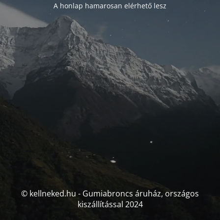
A honlap hamarosan elérhető lesz
© kellneked.hu - Gumiabroncs áruház, országos
kiszállítással 2024