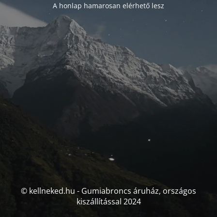
A honlap hamarosan elérhető lesz
© kellneked.hu - Gumiabroncs áruház, országos
kiszállítással 2024