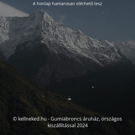
A honlap hamarosan elérhető lesz
© kellneked.hu - Gumiabroncs áruház, országos
kiszállítással 2024