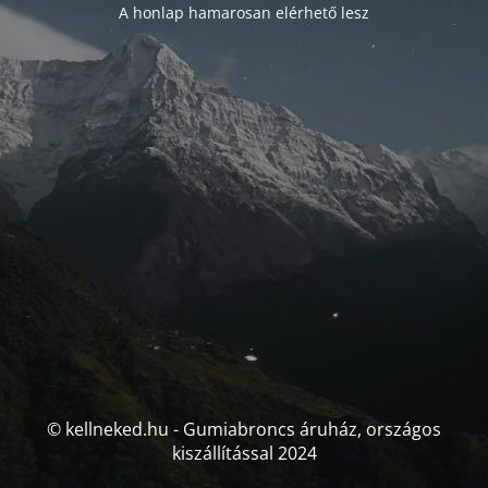
A honlap hamarosan elérhető lesz
© kellneked.hu - Gumiabroncs áruház, országos
kiszállítással 2024