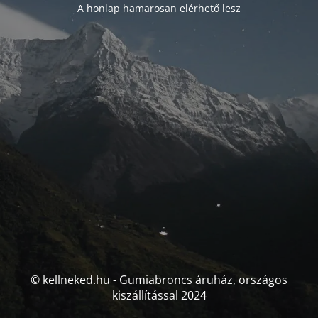
A honlap hamarosan elérhető lesz
© kellneked.hu - Gumiabroncs áruház, országos
kiszállítással 2024