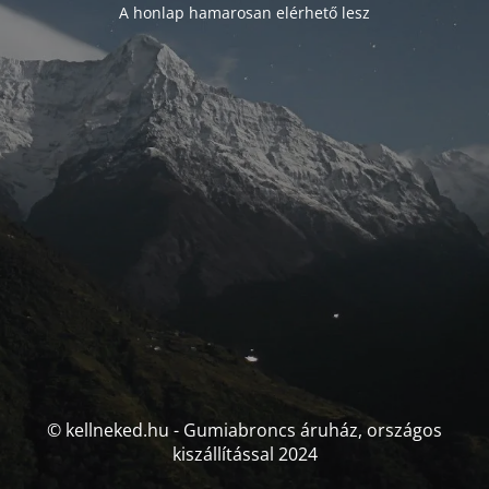
A honlap hamarosan elérhető lesz
© kellneked.hu - Gumiabroncs áruház, országos
kiszállítással 2024