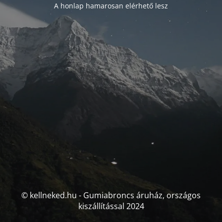
A honlap hamarosan elérhető lesz
© kellneked.hu - Gumiabroncs áruház, országos
kiszállítással 2024