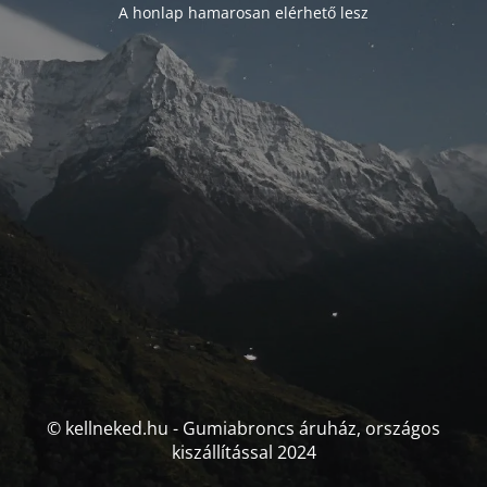
A honlap hamarosan elérhető lesz
© kellneked.hu - Gumiabroncs áruház, országos
kiszállítással 2024