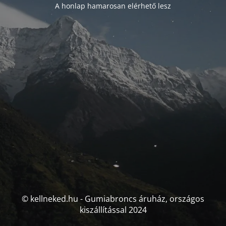
A honlap hamarosan elérhető lesz
© kellneked.hu - Gumiabroncs áruház, országos
kiszállítással 2024