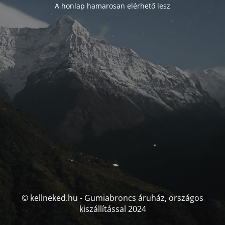
A honlap hamarosan elérhető lesz
© kellneked.hu - Gumiabroncs áruház, országos
kiszállítással 2024