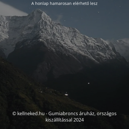
A honlap hamarosan elérhető lesz
© kellneked.hu - Gumiabroncs áruház, országos
kiszállítással 2024