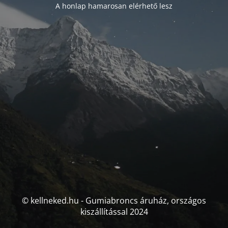
A honlap hamarosan elérhető lesz
© kellneked.hu - Gumiabroncs áruház, országos
kiszállítással 2024