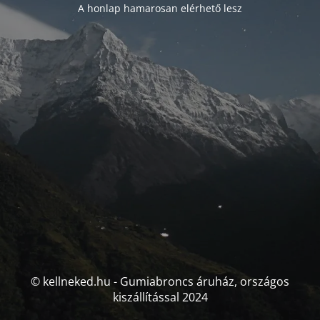
A honlap hamarosan elérhető lesz
© kellneked.hu - Gumiabroncs áruház, országos
kiszállítással 2024