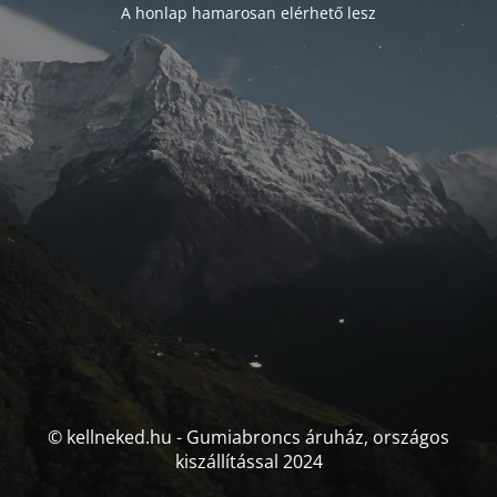
A honlap hamarosan elérhető lesz
© kellneked.hu - Gumiabroncs áruház, országos
kiszállítással 2024