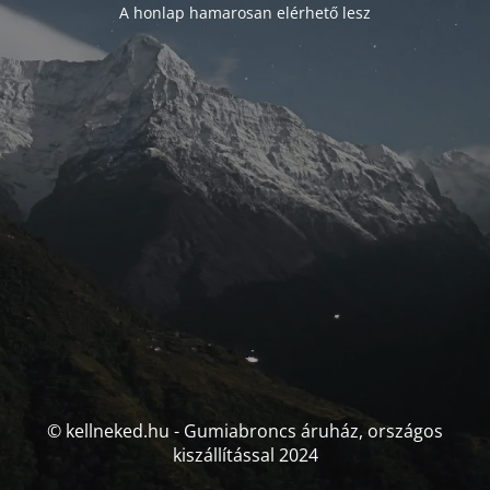
A honlap hamarosan elérhető lesz
© kellneked.hu - Gumiabroncs áruház, országos
kiszállítással 2024