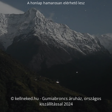
A honlap hamarosan elérhető lesz
© kellneked.hu - Gumiabroncs áruház, országos
kiszállítással 2024