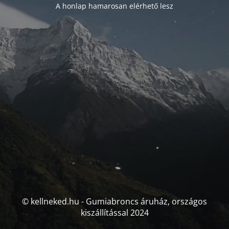
A honlap hamarosan elérhető lesz
© kellneked.hu - Gumiabroncs áruház, országos
kiszállítással 2024