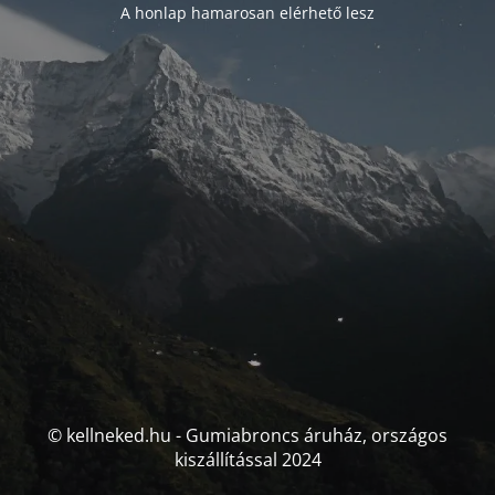
A honlap hamarosan elérhető lesz
© kellneked.hu - Gumiabroncs áruház, országos
kiszállítással 2024