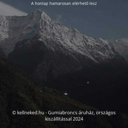
A honlap hamarosan elérhető lesz
© kellneked.hu - Gumiabroncs áruház, országos
kiszállítással 2024