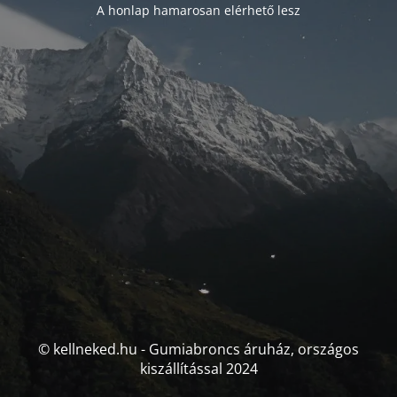
A honlap hamarosan elérhető lesz
© kellneked.hu - Gumiabroncs áruház, országos
kiszállítással 2024