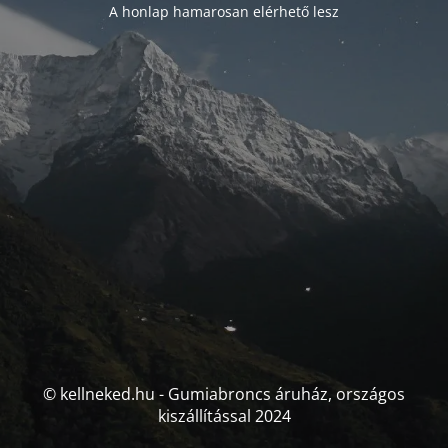
A honlap hamarosan elérhető lesz
© kellneked.hu - Gumiabroncs áruház, országos
kiszállítással 2024