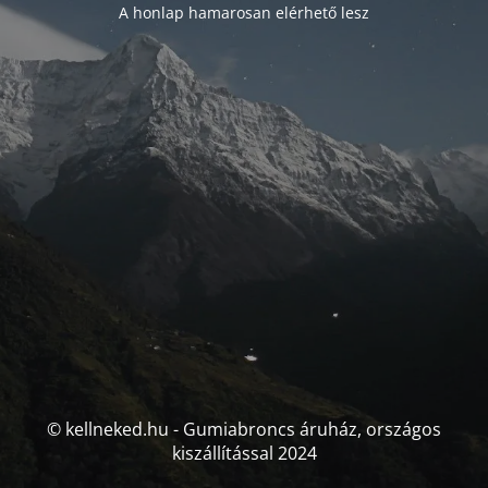
A honlap hamarosan elérhető lesz
© kellneked.hu - Gumiabroncs áruház, országos
kiszállítással 2024