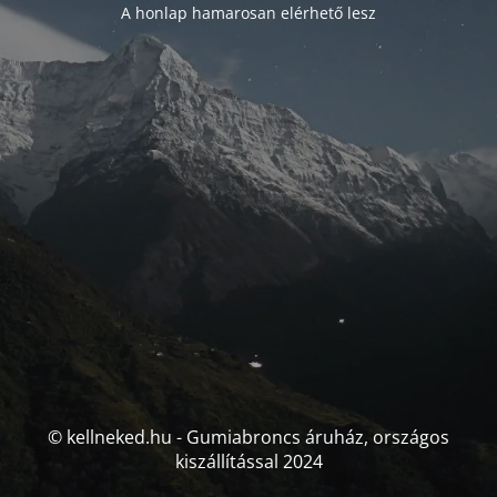
A honlap hamarosan elérhető lesz
© kellneked.hu - Gumiabroncs áruház, országos
kiszállítással 2024