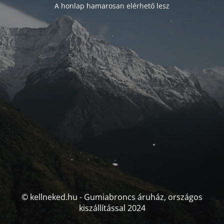
A honlap hamarosan elérhető lesz
© kellneked.hu - Gumiabroncs áruház, országos
kiszállítással 2024