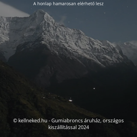
A honlap hamarosan elérhető lesz
© kellneked.hu - Gumiabroncs áruház, országos
kiszállítással 2024