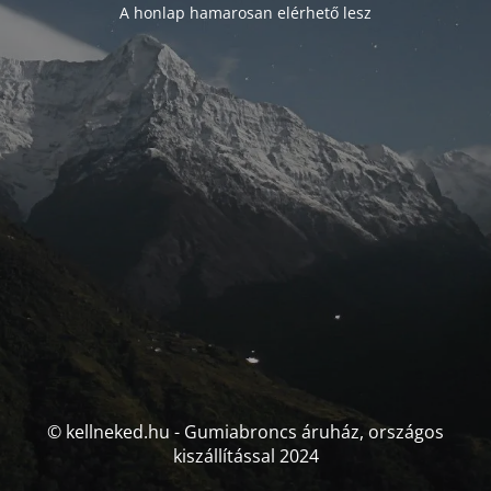
A honlap hamarosan elérhető lesz
© kellneked.hu - Gumiabroncs áruház, országos
kiszállítással 2024