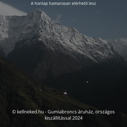
A honlap hamarosan elérhető lesz
© kellneked.hu - Gumiabroncs áruház, országos
kiszállítással 2024