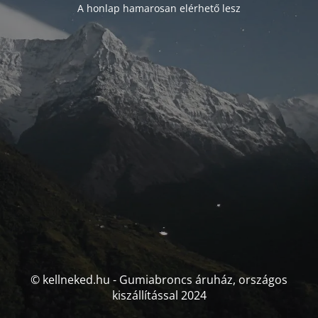
A honlap hamarosan elérhető lesz
© kellneked.hu - Gumiabroncs áruház, országos
kiszállítással 2024